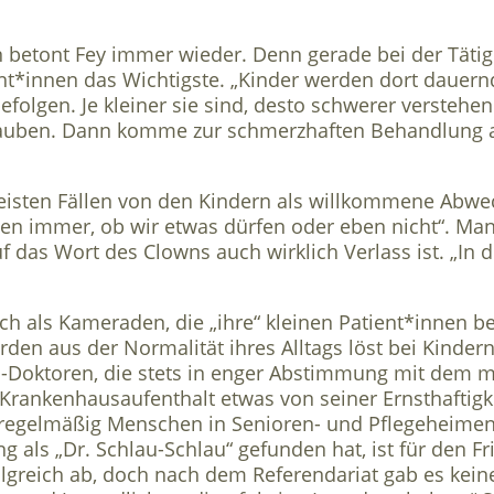
Tun betont Fey immer wieder. Denn gerade bei der Täti
nt*innen das Wichtigste. „Kinder werden dort dauernd
lgen. Je kleiner sie sind, desto schwerer verstehen s
auben. Dann komme zur schmerzhaften Behandlung a
isten Fällen von den Kindern als willkommene Abwec
en immer, ob wir etwas dürfen oder eben nicht“. Ma
 das Wort des Clowns auch wirklich Verlass ist. „In de
ch als Kameraden, die „ihre“ kleinen Patient*innen
den aus der Normalität ihres Alltags löst bei Kindern
n-Doktoren, die stets in enger Abstimmung mit dem m
m Krankenhausaufenthalt etwas von seiner Ernsthafti
 regelmäßig Menschen in Senioren- und Pflegeheimen
 als „Dr. Schlau-Schlau“ gefunden hat, ist für den Fr
greich ab, doch nach dem Referendariat gab es keine S