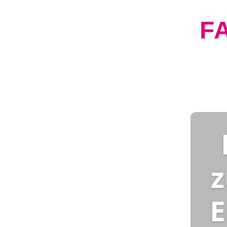
F
z
E