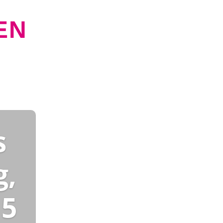
EN
s
g,
15