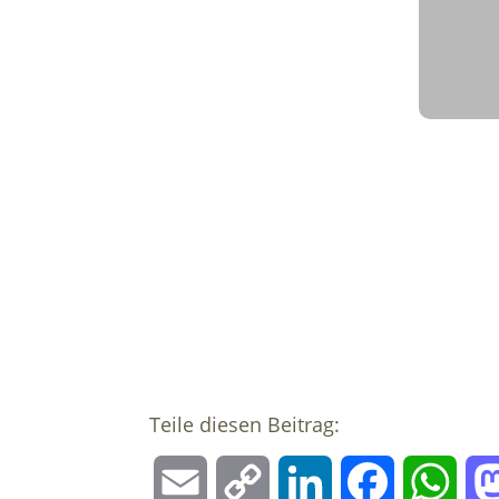
Teile diesen Beitrag:
E
C
L
F
W